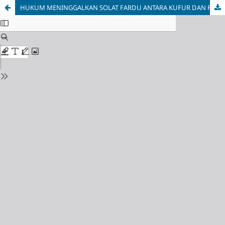
HUKUM MENINGGALKAN SOLAT FARDU ANTARA KUFUR DAN FASIQ: ANALISIS DALIL BERDASARKAN MAZHAB EMPAT