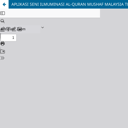
APLIKASI SENI ILMUMINASI AL-QURAN MUSHAF MALAYSIA T