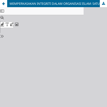
MEMPERKASAKAN INTEGRITI DALAM ORGANISASI ISLAM: SATU TINJAUAN HOLISTIK