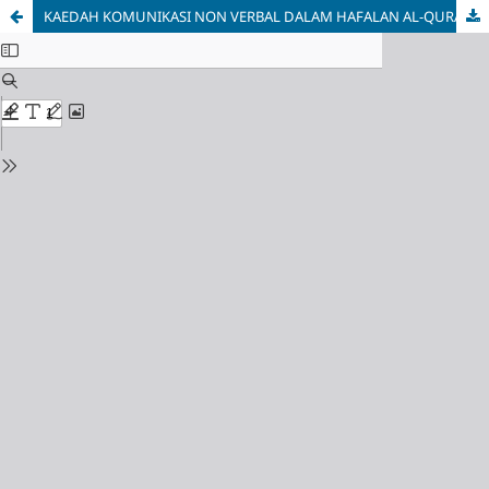
KAEDAH KOMUNIKASI NON VERBAL DALAM HAFALAN AL-QURAN DI PRA SEKOLAH