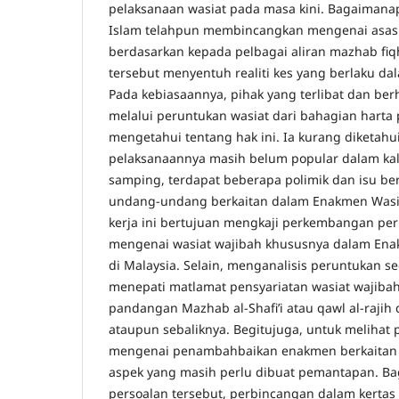
pelaksanaan wasiat pada masa kini. Bagaimana
Islam telahpun membincangkan mengenai asasn
berdasarkan kepada pelbagai aliran mazhab fiqh
tersebut menyentuh realiti kes yang berlaku da
Pada kebiasaannya, pihak yang terlibat dan b
melalui peruntukan wasiat dari bahagian harta 
mengetahui tentang hak ini. Ia kurang diketahu
pelaksanaannya masih belum popular dalam kal
samping, terdapat beberapa polimik dan isu b
undang-undang berkaitan dalam Enakmen Wasia
kerja ini bertujuan mengkaji perkembangan p
mengenai wasiat wajibah khususnya dalam Ena
di Malaysia. Selain, menganalisis peruntukan s
menepati matlamat pensyariatan wasiat wajibah
pandangan Mazhab al-Shafi’i atau qawl al-raji
ataupun sebaliknya. Begitujuga, untuk melihat
mengenai penambahbaikan enakmen berkaitan w
aspek yang masih perlu dibuat pemantapan. Ba
persoalan tersebut, perbincangan dalam kertas