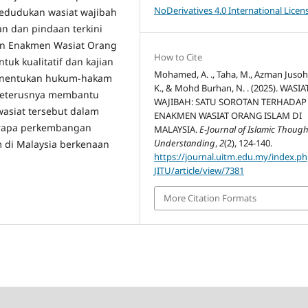
NoDerivatives 4.0 International Licen
edudukan wasiat wajibah
n dan pindaan terkini
an Enakmen Wasiat Orang
How to Cite
tuk kualitatif dan kajian
Mohamed, A. ., Taha, M., Azman Jusoh
 menentukan hukum-hakam
K., & Mohd Burhan, N. . (2025). WASIA
 seterusnya membantu
WAJIBAH: SATU SOROTAN TERHADAP
siat tersebut dalam
ENAKMEN WASIAT ORANG ISLAM DI
erapa perkembangan
MALAYSIA.
E-Journal of Islamic Though
Understanding
,
2
(2), 124-140.
 di Malaysia berkenaan
https://journal.uitm.edu.my/index.ph
JITU/article/view/7381
More Citation Formats