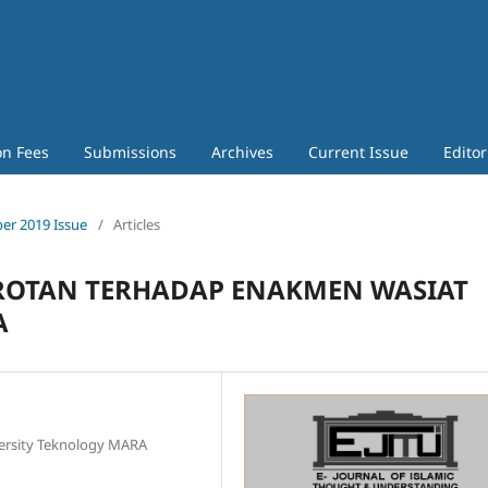
on Fees
Submissions
Archives
Current Issue
Editor
ober 2019 Issue
/
Articles
OROTAN TERHADAP ENAKMEN WASIAT
A
versity Teknology MARA