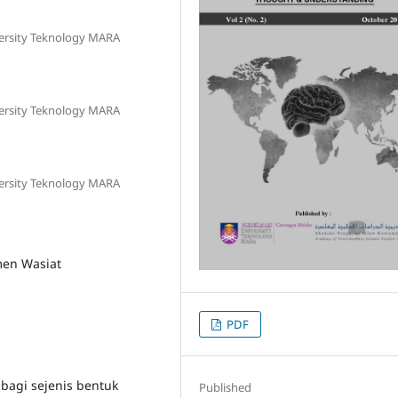
versity Teknology MARA
versity Teknology MARA
versity Teknology MARA
men Wasiat
PDF
bagi sejenis bentuk
Published