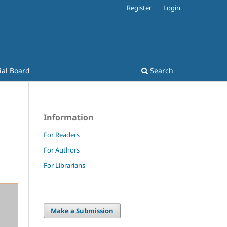
Register
Login
ial Board
Search
Information
For Readers
For Authors
For Librarians
Make a Submission