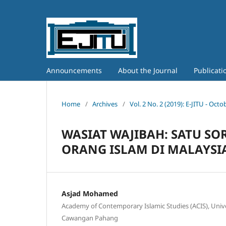
Announcements
About the Journal
Publicati
Home
/
Archives
/
Vol. 2 No. 2 (2019): E-JITU - Oct
WASIAT WAJIBAH: SATU S
ORANG ISLAM DI MALAYSI
Asjad Mohamed
Academy of Contemporary Islamic Studies (ACIS), Uni
Cawangan Pahang