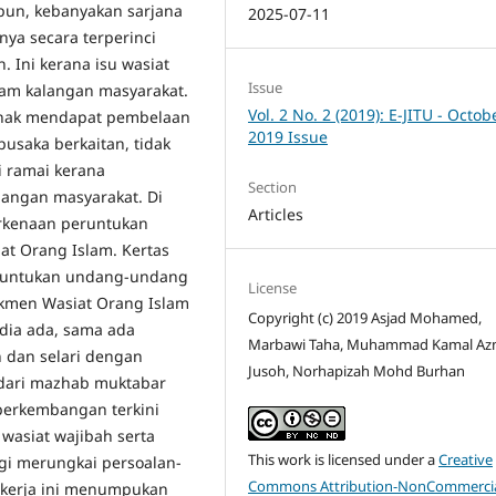
pun, kebanyakan sarjana
2025-07-11
ya secara terperinci
. Ini kerana isu wasiat
Issue
lam kalangan masyarakat.
Vol. 2 No. 2 (2019): E-JITU - Octob
erhak mendapat pembelaan
2019 Issue
pusaka berkaitan, tidak
i ramai kerana
Section
angan masyarakat. Di
Articles
erkenaan peruntukan
t Orang Islam. Kertas
eruntukan undang-undang
License
kmen Wasiat Orang Islam
Copyright (c) 2019 Asjad Mohamed,
edia ada, sama ada
Marbawi Taha, Muhammad Kamal A
 dan selari dengan
Jusoh, Norhapizah Mohd Burhan
h dari mazhab muktabar
 perkembangan terkini
asiat wajibah serta
This work is licensed under a
Creative
gi merungkai persoalan-
Commons Attribution-NonCommercia
 kerja ini menumpukan