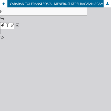
CABARAN TOLERANSI SOSIAL MENERUSI KEPELBAGAIAN AGAMA DALAM MASYARAKAT MAJMUK DI MALAYSIA