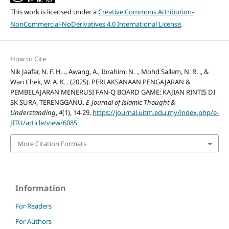
This work is licensed under a
Creative Commons Attribution-
NonCommercial-NoDerivatives 4.0 International License
.
How to Cite
Nik Jaafar, N. F. H. ., Awang, A., Ibrahim, N. ., Mohd Sallem, N. R. ., &
Wan Chek, W. A. K. . (2025). PERLAKSANAAN PENGAJARAN &
PEMBELAJARAN MENERUSI FAN-Q BOARD GAME: KAJIAN RINTIS DI
SK SURA, TERENGGANU.
E-Journal of Islamic Thought &
Understanding
,
4
(1), 14-29.
https://journal.uitm.edu.my/index.php/e-
JITU/article/view/6085
More Citation Formats
Information
For Readers
For Authors